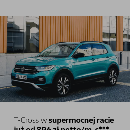
supermocnej racie
T-Cross w
już od 896 zł netto/m-c***