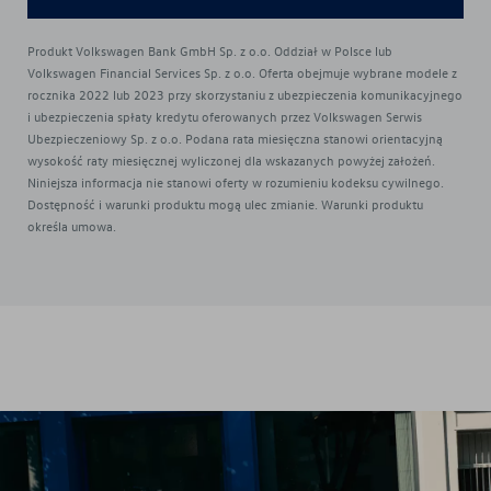
Produkt Volkswagen Bank GmbH Sp. z o.o. Oddział w Polsce lub
Volkswagen Financial Services Sp. z o.o. Oferta obejmuje wybrane modele z
rocznika 2022 lub 2023 przy skorzystaniu z ubezpieczenia komunikacyjnego
i ubezpieczenia spłaty kredytu oferowanych przez Volkswagen Serwis
Ubezpieczeniowy Sp. z o.o. Podana rata miesięczna stanowi orientacyjną
wysokość raty miesięcznej wyliczonej dla wskazanych powyżej założeń.
Niniejsza informacja nie stanowi oferty w rozumieniu kodeksu cywilnego.
Dostępność i warunki produktu mogą ulec zmianie. Warunki produktu
określa umowa.