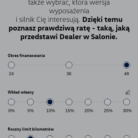
także wybrać, która wersja
wyposażenia
Dzięki temu
i silnik Cię interesują.
poznasz prawdziwą ratę - taką, jaką
przedstawi Dealer w Salonie.
Okres finansowania
24
36
48
Wkład własny
0
%
5
%
10
%
15
%
20
%
25
%
30
%
Roczny limit kilometrów