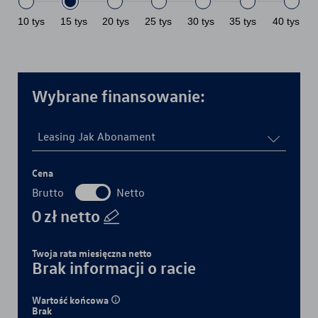
10
tys
15
tys
20
tys
25
tys
30
tys
35
tys
40
tys
Wybrane finansowanie:
Leasing Jak Abonament
Cena
Brutto
Netto
0
zł
netto
Twoja rata miesięczna
netto
Brak informacji o racie
Wartość końcowa
Brak