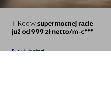
supermocnej racie
T-Roc w
już od 999 zł netto/m-c***
Dowiedz się więcej