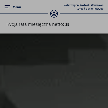
Volkswagen Krotoski Warszawa
Menu
Zmień punkt i usługę
zł
Twoja rata miesięczna
netto
:
Promocje i aktualności
Volkswageny w wersji Plus
Supermocne okazje na SUVy
Wielki test salonów 2023
Poznaj Golfy
Pojazdy hybrydowe
Samochody Elektryczne