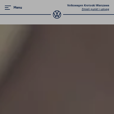
Volkswagen Krotoski Warszawa
Menu
Zmień punkt i usługę
Serwis
Serwis mechaniczny
Serwis blacharsko-lakierniczy
Umów wizytę online
Promocyjne pakiety przeglądów
Program 4Service
Korzyści autoryzowanego
serwisowania